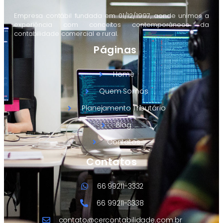
Empresa contábil fundada em 01/12/1997, aonde unimos a
experiência com conceitos contemporâneos da
contabilidade comercial e rural.
Páginas
Home
Quem Somos
Planejamento Tributário
Blog
Contatos
Contatos
66 99211-3332
66 99211-3338
contato@cercontabilidade.com.br